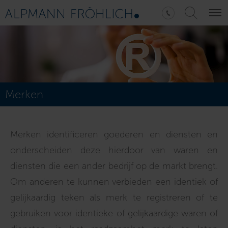
Merken
Merken identificeren goederen en diensten en
onderscheiden deze hierdoor van waren en
diensten die een ander bedrijf op de markt brengt.
Om anderen te kunnen verbieden een identiek of
gelijkaardig teken als merk te registreren of te
gebruiken voor identieke of gelijkaardige waren of