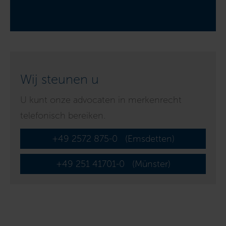
Wij steunen u
U kunt onze advocaten in merkenrecht
telefonisch bereiken.
+49 2572 875-0
(Emsdetten)
+49 251 41701-0
(Münster)