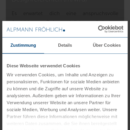
Es erwartet dich eine anspruchsvolle
Ausbildung. Deine täglichen Aufgaben
bestehen zum Teil aus dem, was du bereits
kannst, aber auch aus neuen
Zustimmung
Details
Über Cookies
Herausforderungen, die dich fordern und
fördern. Eigens dafür geschulte Anwälte und
Diese Webseite verwendet Cookies
Mitarbeiter begleiten dich intensiv bei
Wir verwenden Cookies, um Inhalte und Anzeigen zu
deinen schulischen und betrieblichen
personalisieren, Funktionen für soziale Medien anbieten
Aufgaben. Ob du zu uns passt? Bestimmt!
zu können und die Zugriffe auf unsere Website zu
analysieren. Außerdem geben wir Informationen zu Ihrer
Verwendung unserer Website an unsere Partner für
Weiterlesen
soziale Medien, Werbung und Analysen weiter. Unsere
Partner führen diese Informationen möglicherweise mit
weiteren Daten zusammen, die Sie ihnen bereitgestellt