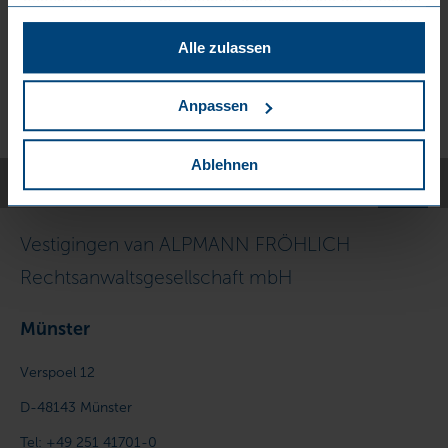
haben oder die sie im Rahmen Ihrer Nutzung der Dienste
gesammelt haben. Sie können der Verwendung von
Nu delen
Alle zulassen
notwendigen Cookies zustimmen
oder
hier Ihre
individuelle Auswahl bestätigen
.
Anpassen
Ablehnen
Vestigingen van ALPMANN FRÖHLICH
Rechtsanwaltsgesellschaft mbH
Münster
Verspoel 12
D-48143
Münster
Tel:
+49 251 41701-0