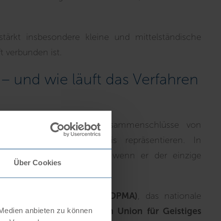
tärkt insbesondere kleine und mittelständische
t verbunden ist.
– und wie läuft das Verfahren
ervereinigungen
, also Zusammenschlüsse von
mtes regionales Erzeugnis repräsentieren. In
eller den Antrag stellen, wenn er der einzige
Über Cookies
Patent- und Markenamt (DPMA)
, das nationale
r dem
Amt der Europäischen Union für Geistiges
 Medien anbieten zu können