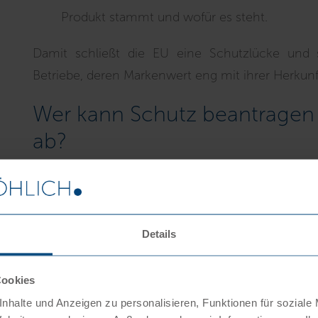
Produkt stammt und wofür es steht.
Damit schließt die EU eine Schutzlücke und s
Betriebe, deren Markenwert eng mit ihrer Herkunf
Wer kann Schutz beantragen 
ab?
Antragsberechtigt sind in der Regel
Erzeug
Herstellern oder Verbänden, die ein bestim
Ausnahmefällen kann auch ein einzelner Herst
Details
Produzent des Erzeugnisses ist.
Cookies
Die
Anmeldung erfolgt über das Deutsche 
Anlaufstelle und Vermittlungsstelle gegenübe
nhalte und Anzeigen zu personalisieren, Funktionen für soziale