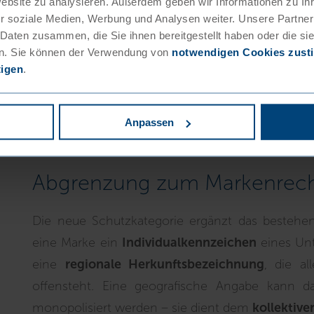
Website zu analysieren. Außerdem geben wir Informationen zu I
Eigentum (EUIPO)
ist. Dort werden die Anträge z
r soziale Medien, Werbung und Analysen weiter. Unsere Partner
Angaben eingetragen.
 Daten zusammen, die Sie ihnen bereitgestellt haben oder die s
n. Sie können der Verwendung von
notwendigen Cookies zus
Erforderlich sind insbesondere:
tigen
.
ein detailliertes
Produktspezifikationsdoku
ein Nachweis der
Verbindung zwischen Pro
Anpassen
und Angaben zur
Kontrolle und Überwach
Abgrenzung zum Markenrec
Die neue Schutzkategorie ergänzt das bestehen
eine Marke ein
Individualkennzeichen
eines Unt
eine
regionale Herkunftsbezeichnung
, die a
offensteht. Eine geografische Angabe kann 
monopolisiert werden – sie dient dem
kollektive