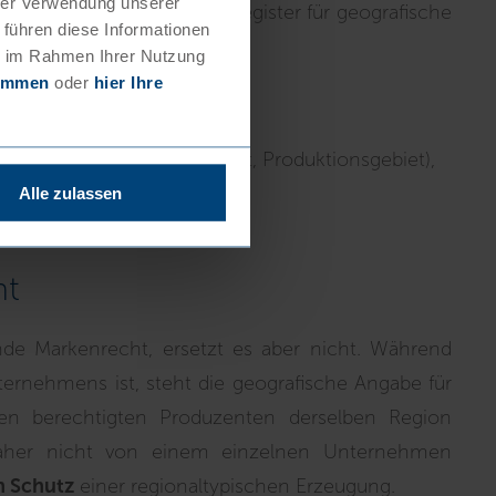
hrer Verwendung unserer
entral geprüft und im EU-Register für geografische
 führen diese Informationen
ie im Rahmen Ihrer Nutzung
timmen
oder
hier Ihre
ment
(Beschreibung, Qualität, Produktionsgebiet),
dukt und Region
,
Alle zulassen
ung
der Produktion.
ht
de Markenrecht, ersetzt es aber nicht. Während
ernehmens ist, steht die geografische Angabe für
llen berechtigten Produzenten derselben Region
daher nicht von einem einzelnen Unternehmen
n Schutz
einer regionaltypischen Erzeugung.