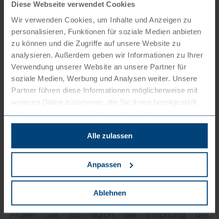
Anpassungen in den Arbeitsverträgen und der
Diese Webseite verwendet Cookies
Arbeitszeit vorgenommen werden.
Wir verwenden Cookies, um Inhalte und Anzeigen zu
personalisieren, Funktionen für soziale Medien anbieten
b. Vorsorglich Kalkulation der Lohnkosten
zu können und die Zugriffe auf unsere Website zu
analysieren. Außerdem geben wir Informationen zu Ihrer
Unternehmen sollten die Auswirkungen der
Verwendung unserer Website an unsere Partner für
Mindestlohnerhöhung auf ihre
Lohnkosten
soziale Medien, Werbung und Analysen weiter. Unsere
Partner führen diese Informationen möglicherweise mit
kalkulieren. Dies umfasst sowohl die direkten
weiteren Daten zusammen, die Sie ihnen bereitgestellt
Lohnkosten als auch mögliche
Zusatzkosten
haben oder die sie im Rahmen Ihrer Nutzung der Dienste
durch Sozialversicherungsbeiträge. Szenarien wie
gesammelt haben. Sie können der Verwendung von
Alle zulassen
notwendigen Cookies zustimmen
oder
hier Ihre
eine Überprüfung der
Lohnstrukturen
in
individuelle Auswahl bestätigen
.
Abhängigkeit vom Stundenlohn und den
Anpassen
Arbeitszeiten der Mitarbeiter sind wichtig.
c. Anpassung der Minijob-Verträge
Ablehnen
Prüfen Sie, ob durch die Erhöhung des