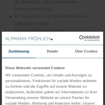
der Wirtschaft, sehr gute zentrale
Verkehrsanbindung
Ein tolles Team, flache Hierarchien und
maßgeschneiderte
Weiterbildungsprogramme
Eine gute Gehaltsstruktur mit 13.
Monatsvergütung, Vermögenswirksame
Zustimmung
Details
Über Cookies
Leistungen, 30 Tage Urlaub
Variable familienfreundliche
Arbeitszeitmodelle
Diese Webseite verwendet Cookies
Regelmäßige Team- und Mitarbeiterevents
Wir verwenden Cookies, um Inhalte und Anzeigen zu
personalisieren, Funktionen für soziale Medien anbieten
Überzeugt? Dann freuen wir uns auf Ihre
zu können und die Zugriffe auf unsere Website zu
analysieren. Außerdem geben wir Informationen zu Ihrer
Bewerbung! Gerne per E-Mail an
Verwendung unserer Website an unsere Partner für
bewerbung@alpmann-froehlich.de
.
soziale Medien, Werbung und Analysen weiter. Unsere